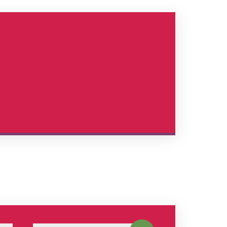
pis egestas. Vestibulum tortor
met quam egestas semper. Aenean