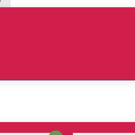
tique senectus et netus et malesuada fames ac tur
get, tempor sit amet, ante. Donec eu libero sit a
rat eleifend leo.