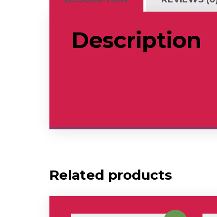
Description
Pellentesque habitant morbi tris
quam, feugiat vitae, ultricies e
ultricies mi vitae est. Mauris place
Related products