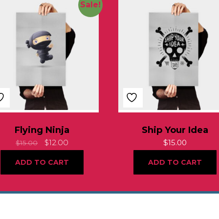
Sale!
Flying Ninja
Ship Your Idea
$
12.00
$
15.00
$
15.00
ADD TO CART
ADD TO CART