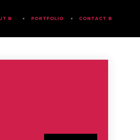
UT B
PORTFOLIO
CONTACT B
 morbi tristique senectus et netus
 turpis egestas. Vestibulum tortor
tricies eget, tempor sit amet, ante.
amet quam egestas semper. Aenean
Mauris placerat eleifend leo.