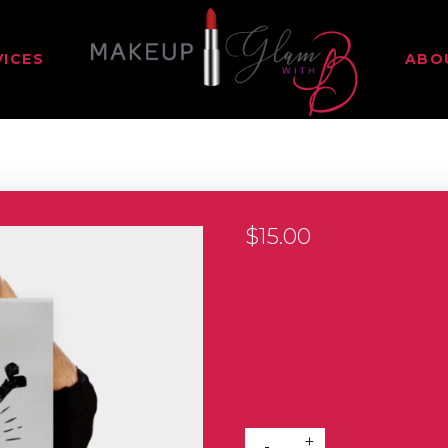
VICES
ABO
$
15.00
Pellentesque habitant
et malesuada fames ac
quam, feugiat vitae, ul
Donec eu libero sit 
ultricies mi vitae est. 