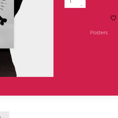
Category:
Posters
)