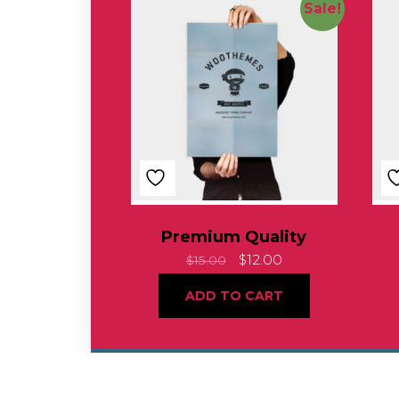
Sale!
Premium Quality
$
12.00
$
15.00
ADD TO CART